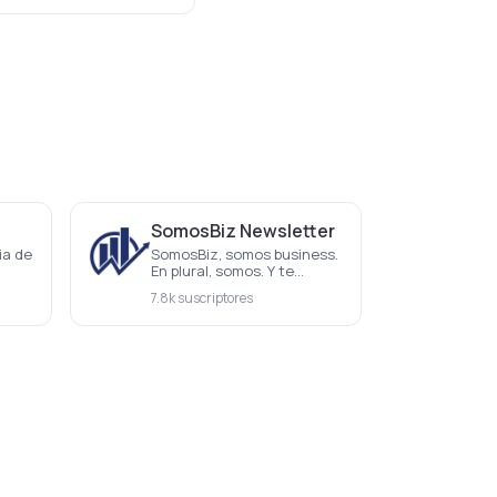
SomosBiz Newsletter
ia de
SomosBiz, somos business.
En plural, somos. Y te
incluimos a ti.
7.8k suscriptores
e
los
OS.