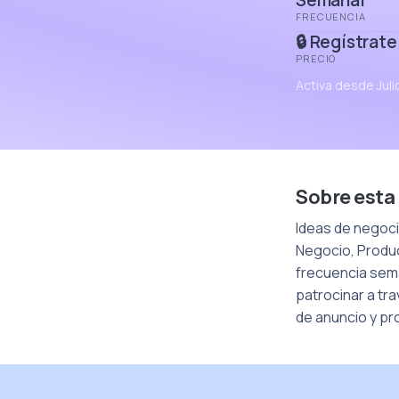
Semanal
FRECUENCIA
🔒 Regístrate
PRECIO
Activa desde Jul
Sobre esta
Ideas de negoci
Negocio, Produc
frecuencia sema
patrocinar a tr
de anuncio y pr