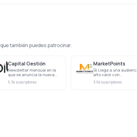
 que también puedes patrocinar.
Capital Gestión
MarketPoints
Newsletter mensual en la
🚀 Llega a una audienc
que se anuncia la nueva
alto valor con
revista y se inlcuye la
MarketPoints Una
5.3k suscriptores
3.5k suscriptores
revista en PDF
NEWSLETTER DIARIA qu
resume en menos de 1
MINUTO las CLAVES de 
MERCADOS FINANCIER