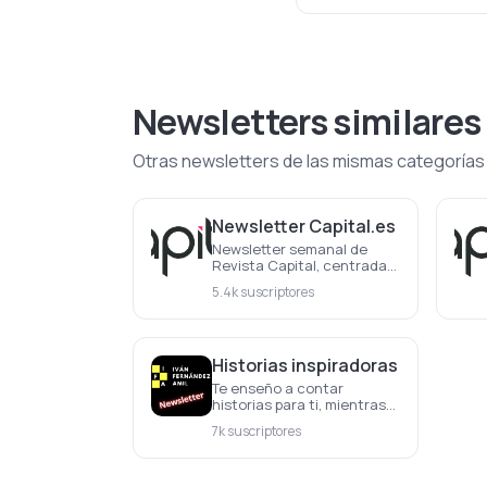
Newsletters similares
Otras newsletters de las mismas categorías
Newsletter Capital.es
Newsletter semanal de
Revista Capital, centrada
en la actualidad
5.4k suscriptores
económica y empresarial.
Las noticias más
importantes de la semana,
cada semana
Historias inspiradoras
Te enseño a contar
historias para ti, mientras
conocemos las de los
7k suscriptores
demás...