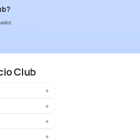
ub?
eador.
cio Club