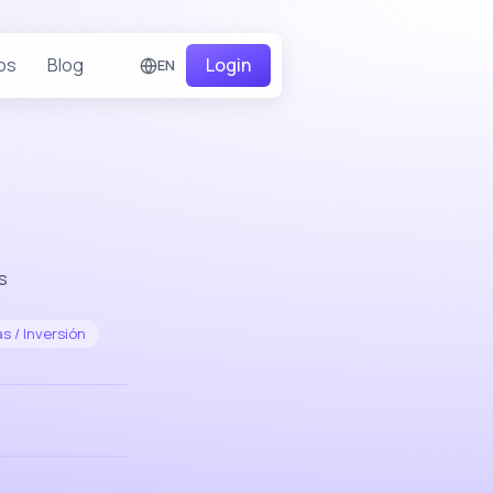
os
Blog
Login
EN
s
s / Inversión