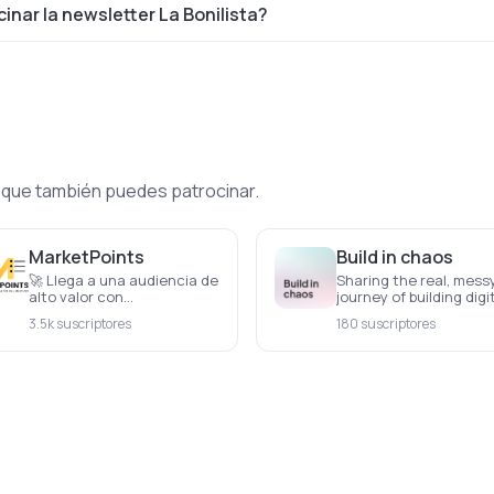
nar la newsletter La Bonilista?
 que también puedes patrocinar.
MarketPoints
Build in chaos
🚀 Llega a una audiencia de
Sharing the real, mess
alto valor con
journey of building digi
MarketPoints Una
products solo with AI
3.5k suscriptores
180 suscriptores
NEWSLETTER DIARIA que
resume en menos de 1
MINUTO las CLAVES de los
MERCADOS FINANCIEROS.