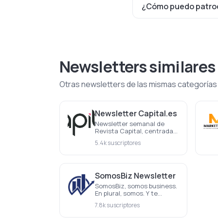
¿Cómo puedo patroci
Newsletters similares
Otras newsletters de las mismas categorías
Newsletter Capital.es
Newsletter semanal de
Revista Capital, centrada
en la actualidad
5.4k suscriptores
económica y empresarial.
Las noticias más
importantes de la semana,
cada semana
SomosBiz Newsletter
SomosBiz, somos business.
En plural, somos. Y te
incluimos a ti.
7.8k suscriptores