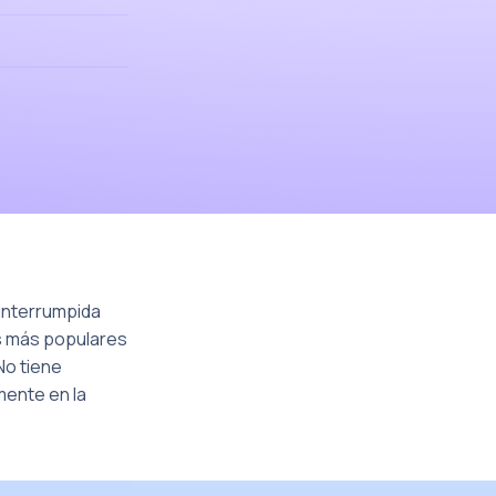
ninterrumpida
s más populares
No tiene
mente en la