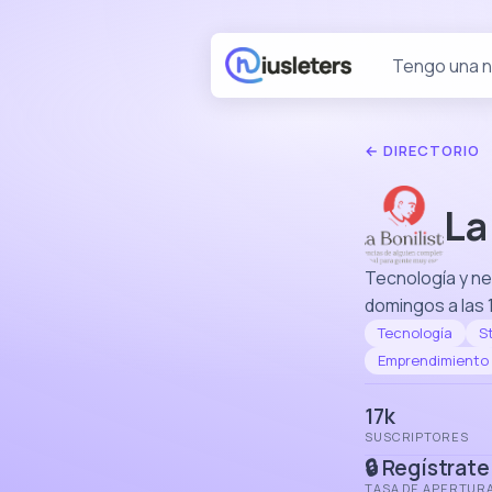
Tengo una 
← DIRECTORIO
La
Tecnología y ne
domingos a las 
Tecnología
S
Emprendimiento
17k
SUSCRIPTORES
🔒 Regístrate
TASA DE APERTUR