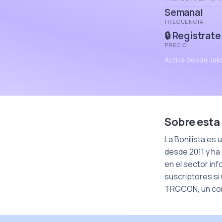
Semanal
FRECUENCIA
🔒 Regístrate
PRECIO
Activa desde Jul
Sobre esta
La Bonilista es
desde 2011 y h
en el sector inf
suscriptores s
TRGCON, un conf