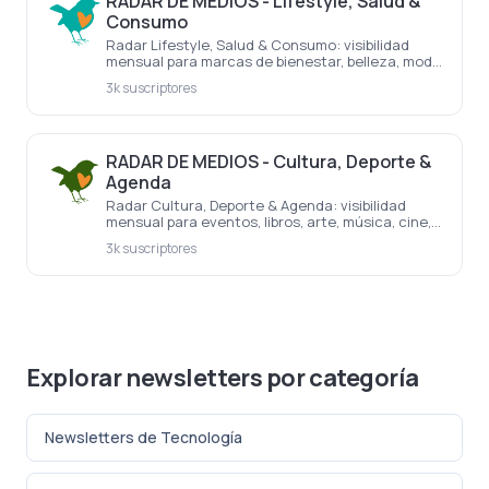
RADAR DE MEDIOS - Lifestyle, Salud &
Consumo
Radar Lifestyle, Salud & Consumo: visibilidad
mensual para marcas de bienestar, belleza, moda,
gastronomía, viajes, hogar y experiencias.
3k suscriptores
RADAR DE MEDIOS - Cultura, Deporte &
Agenda
Radar Cultura, Deporte & Agenda: visibilidad
mensual para eventos, libros, arte, música, cine,
deporte, ferias y propuestas con fecha concreta
3k suscriptores
actual.
Explorar newsletters por categoría
Newsletters de Tecnología