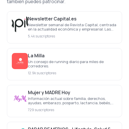
también puedes patrocinar.
Newsletter Capital.es
Newsletter semanal de Revista Capital, centrada
en la actualidad económica y empresarial. Las
noticias más importantes de la semana, cada
5.4k suscriptores
semana
La Milla
Un consejo de running diario para miles de
corredores.
12.9k suscriptores
Mujer y MADRE Hoy
Información actual sobre familia, derechos,
ayudas, embarazo, posparto, lactancia, bebés,
salud, educación, belleza, decoración, ocio,
729 suscriptores
regalos, etc