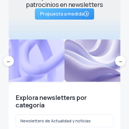
patrocinios en newsletters
Propuesta a medida
←
→
5 técnicas de brainstorming
¿Cuánto cobrar por patrocin
Explora newsletters por
ara nunca quedarte sin ideas
tu newsletter? Guía de preci
en tu newsletter
para creadoras
categoría
Newsletters de Actualidad y noticias