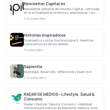
Newsletter Capital.es
Newsletter semanal de Revista Capital, centrada
en la actualidad económica y empresarial. Las
noticias más importantes de la semana, cada
5.4k subscribers
semana
Historias inspiradoras
Te enseño a contar historias para ti, mientras
conocemos las de los demás...
7k subscribers
Sapientia
Nostalgia, desarrollo, reflexiones y buen vivir.
4.7k subscribers
RADAR DE MEDIOS - Lifestyle, Salud &
Consumo
Radar Lifestyle, Salud & Consumo: visibilidad
mensual para marcas de bienestar, belleza, moda,