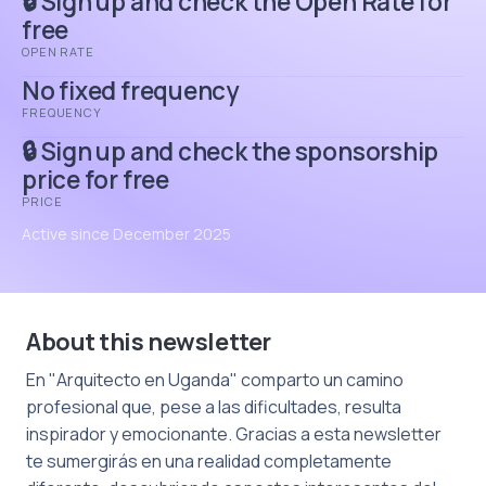
🔒 Sign up and check the Open Rate for
free
OPEN RATE
No fixed frequency
FREQUENCY
🔒 Sign up and check the sponsorship
price for free
PRICE
Active since December 2025
About this newsletter
En "Arquitecto en Uganda" comparto un camino
profesional que, pese a las dificultades, resulta
inspirador y emocionante. Gracias a esta newsletter
te sumergirás en una realidad completamente