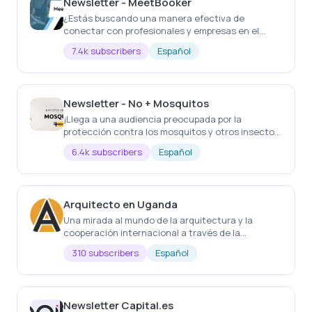
Newsletter - MeetBooker
¿Estás buscando una manera efectiva de
conectar con profesionales y empresas en el
sector de las reuniones y eventos empresariales
7.4k subscribers
Español
en España?
Newsletter - No + Mosquitos
¡Llega a una audiencia preocupada por la
protección contra los mosquitos y otros insectos
en sus viajes y su hogar!
6.4k subscribers
Español
Arquitecto en Uganda
Una mirada al mundo de la arquitectura y la
cooperación internacional a través de la
construcción de proyectos sociales en Uganda.
310 subscribers
Español
Newsletter Capital.es