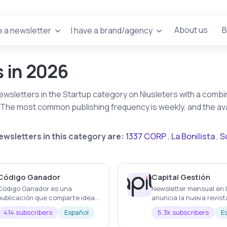
About us
B
e a newsletter
I have a brand/agency
s in 2026
ewsletters in the Startup category on Niusleters with a comb
 The most common publishing frequency is weekly, and the av
wsletters in this category are:
1337 CORP
,
La Bonilista
,
S
Código Ganador
Capital Gestión
Código Ganador es una
Newsletter mensual en 
publicación que comparte ideas
anuncia la nueva revist
de negocio, historias
inlcuye la revista en PD
414 subscribers
Español
5.3k subscribers
E
empresariales, casos de éxito y
estrategias de marketing.