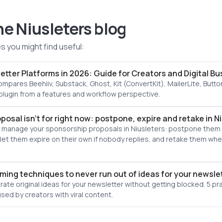
he Niusleters blog
es you might find useful:
etter Platforms in 2026: Guide for Creators and Digital B
ompares Beehiiv, Substack, Ghost, Kit (ConvertKit), MailerLite, But
ugin from a features and workflow perspective.
osal isn't for right now: postpone, expire and retake in N
 manage your sponsorship proposals in Niusleters: postpone them
 let them expire on their own if nobody replies, and retake them wh
rming techniques to never run out of ideas for your newsle
ate original ideas for your newsletter without getting blocked. 5 pra
sed by creators with viral content.