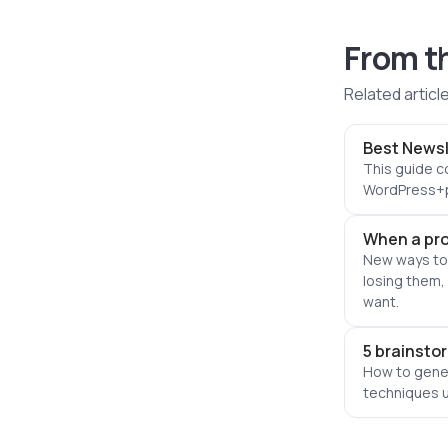
From t
Related articl
Best Newsl
This guide c
WordPress+pl
When a prop
New ways to
losing them,
want.
5 brainsto
How to gener
techniques u