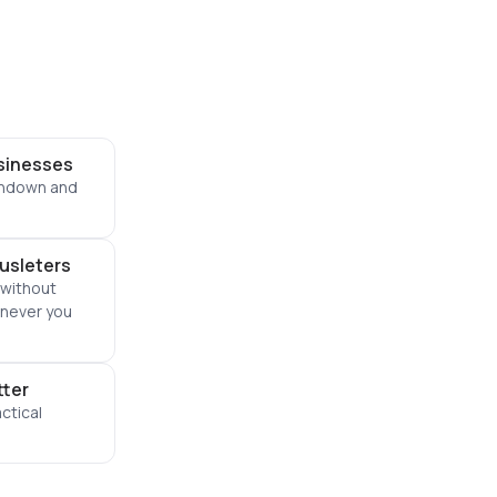
usinesses
tondown and
iusleters
 without
enever you
tter
ctical