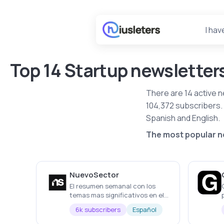
I hav
Top 14 Startup newsletter
There are 14 active n
104,372 subscribers.
Spanish and English.
The most popular ne
NuevoSector
El resumen semanal con los
temas mas significativos en el
mundo del Retail, el eCommerce
6k subscribers
Español
y su ecosistema StartUp.