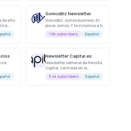
sector digital.
SomosBiz Newsletter
a de alto
SomosBiz, somos business. En
plural, somos. Y te incluimos a ti.
e resume
spañol
7.8k subscribers
Español
as
OS
cios
Newsletter Capital.es
cios
Newsletter semanal de Revista
Capital, centrada en la
zajes en
actualidad económica y
pañol
5.4k subscribers
Español
n
empresarial. Las noticias más
ce y la
importantes de la semana, cada
semana