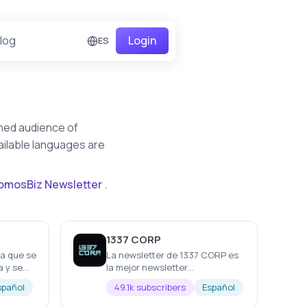
log
Login
ES
ined audience of
ailable languages are
omosBiz Newsletter
.
1337 CORP
la que se
La newsletter de 1337 CORP es
a y se
la mejor newsletter
F
hispanohablante para
spañol
49.1k subscribers
Español
emprendedores y empresarios
sobretodo centrados en el