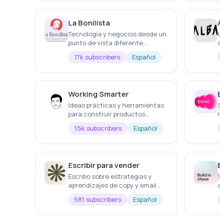
La Bonilista
Tecnología y negocios desde un
punto de vista diferente.
Publicada, todos los domingos a
17k subscribers
Español
las 11 de la mañana,
ininterrumpidamente desde
2011.
Working Smarter
Ideas prácticas y herramientas
para construir productos
digitales de manera inteligente.
1.5k subscribers
Español
Escribir para vender
Escribo sobre estrategias y
aprendizajes de copy y email
marketing para aplicar en
581 subscribers
Español
ecommerce DTC.