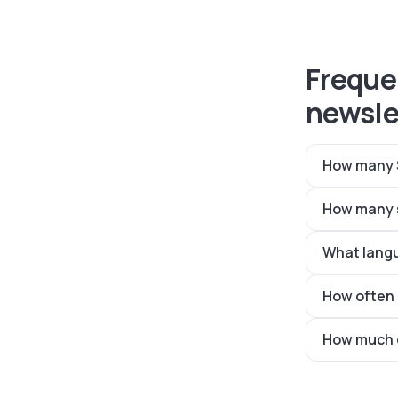
Freque
newsle
How many S
How many s
What langu
How often 
How much d