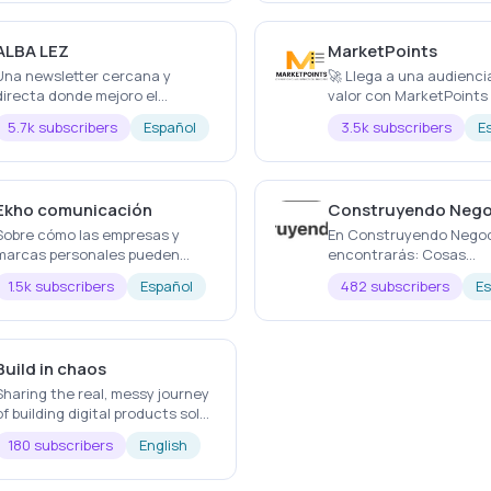
ALBA LEZ
MarketPoints
Una newsletter cercana y
🚀 Llega a una audienci
directa donde mejoro el
valor con MarketPoints Una
crecimiento de los proyectos de
NEWSLETTER DIARIA qu
5.7k subscribers
Español
3.5k subscribers
E
mis suscriptores que vienen a
en menos de 1 MINUTO l
través de mi IG con +360.000
CLAVES de los MERCAD
seguidores
FINANCIEROS.
Ekho comunicación
Construyendo Nego
Sobre cómo las empresas y
En Construyendo Nego
marcas personales pueden
encontrarás: Cosas
conectar con sus audiencias a
interesantes y aprendi
1.5k subscribers
Español
482 subscribers
Es
través de la comunicación
el mundo de Internet, e
estratégica.
marketing, en eCommer
vida en general.
Build in chaos
Sharing the real, messy journey
of building digital products solo
with AI
180 subscribers
English