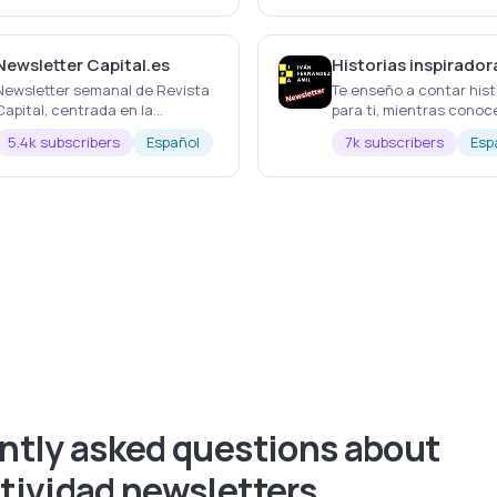
Newsletter Capital.es
Historias inspirador
Newsletter semanal de Revista
Te enseño a contar hist
Capital, centrada en la
para ti, mientras conoc
actualidad económica y
de los demás...
5.4k subscribers
Español
7k subscribers
Esp
empresarial. Las noticias más
importantes de la semana, cada
semana
ntly asked questions about
tividad newsletters