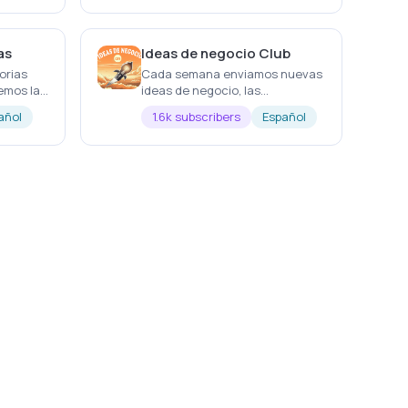
gestión de proyectos y
servicios.
as
Ideas de negocio Club
orias
Cada semana enviamos nuevas
emos las
ideas de negocio, las
analizamos, y ahora las
añol
1.6k subscribers
Español
ponemos en marcha enseñando
todo el proceso.