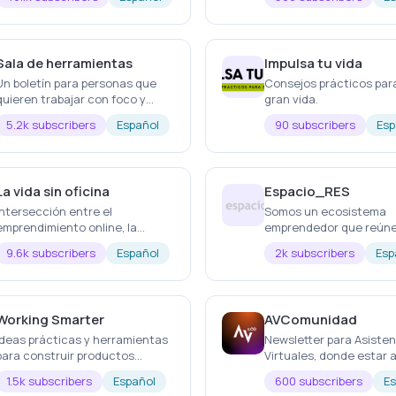
emprendedores y empresarios
sobretodo centrados en el
sector digital.
Sala de herramientas
Impulsa tu vida
Un boletín para personas que
Consejos prácticos par
quieren trabajar con foco y
gran vida.
procrastinar con dignidad.
5.2k subscribers
Español
90 subscribers
Esp
La vida sin oficina
Espacio_RES
Intersección entre el
Somos un ecosistema
emprendimiento online, la
emprendedor que reúne
tecnología y la vida offline. La
emprendedores, CEOs,
9.6k subscribers
Español
2k subscribers
Esp
newsletter de Bosco Soler.
inversores y fundadore
startups. Cada lunes, a
en tu bandeja de entra
Working Smarter
AVComunidad
Ideas prácticas y herramientas
Newsletter para Asiste
para construir productos
Virtuales, donde estar a
digitales de manera inteligente.
formarte en el mundo de
1.5k subscribers
Español
600 subscribers
Es
Asistencia Virtual.