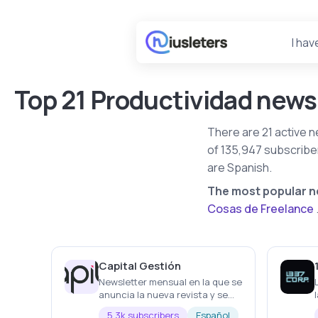
I hav
Top 21 Productividad news
There are 21 active n
of 135,947 subscribe
are Spanish.
The most popular ne
Cosas de Freelance
Capital Gestión
Newsletter mensual en la que se
anuncia la nueva revista y se
inlcuye la revista en PDF
5.3k subscribers
Español