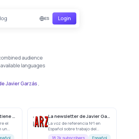
log
Login
ES
a combined audience
 available languages
de Javier Garzás
,
Está todo mal. Pero tiene remedio.
La newsletter de Javier Garzás
re el
La voz de referencia Nº1 en
n un
Español sobre trabajo del
Futuro, IA y Productividad Hago
pañol
18.2k subscribers
Español