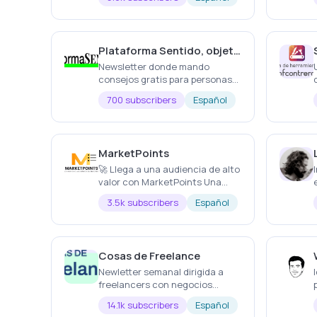
Plataforma Sentido, objetivos vitales al alcance de la mano
Newsletter donde mando
consejos gratis para personas
que quieren conseguir objetivos
700 subscribers
Español
vitales y superarse día a día.
MarketPoints
🚀 Llega a una audiencia de alto
valor con MarketPoints Una
NEWSLETTER DIARIA que resume
3.5k subscribers
Español
en menos de 1 MINUTO las
CLAVES de los MERCADOS
FINANCIEROS.
Cosas de Freelance
Newletter semanal dirigida a
freelancers con negocios
unipersonales. Doy a conocer
14.1k subscribers
Español
todos los entresijos de cómo