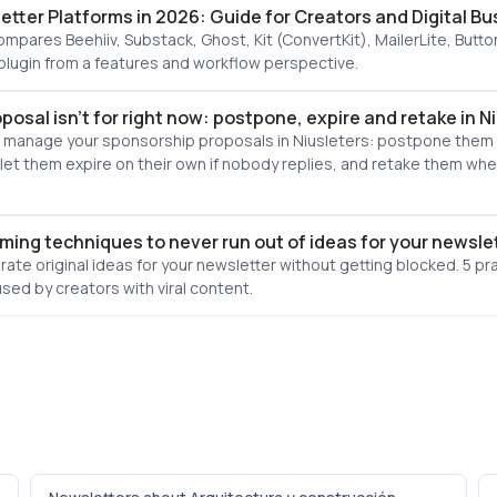
etter Platforms in 2026: Guide for Creators and Digital B
ompares Beehiiv, Substack, Ghost, Kit (ConvertKit), MailerLite, But
ugin from a features and workflow perspective.
osal isn't for right now: postpone, expire and retake in N
 manage your sponsorship proposals in Niusleters: postpone them
 let them expire on their own if nobody replies, and retake them wh
rming techniques to never run out of ideas for your newsle
ate original ideas for your newsletter without getting blocked. 5 pra
sed by creators with viral content.