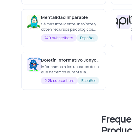
empreder con unnegocio de
servicios.
Mentalidad Imparable
Sé más inteligente, inspírate y
obtén recursos psicológicos
para convertirte en la persona
749 subscribers
Español
que sueñas.
Boletín informativo Jonyonlinecash.com
Informamos a los usuarios de lo
que hacemos durante la
quincena en nuestra
2.2k subscribers
Español
Comunidad Seo
Freque
Produc