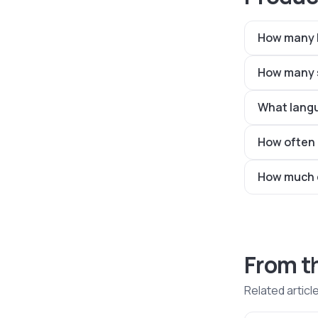
How many P
How many s
What langu
How often 
How much d
From t
Related articl