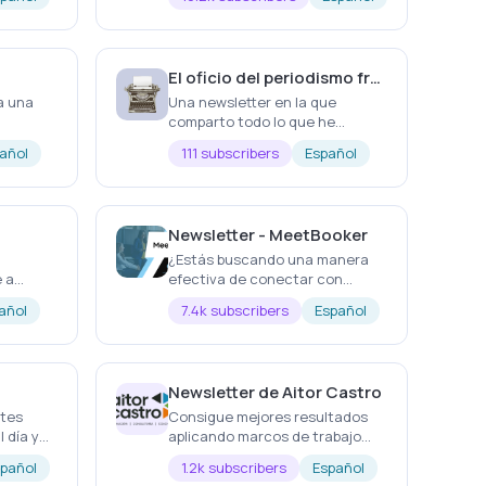
que organizaciones trabajen
mejor, ahora también con IA.
El oficio del periodismo freelance
a una
Una newsletter en la que
comparto todo lo que he
aprendido sobre periodismo
añol
111 subscribers
Español
freelance,
herramientas,relaciones con
medios y marrcas.
Newsletter - MeetBooker
¿Estás buscando una manera
 a
efectiva de conectar con
profesionales y empresas en el
añol
7.4k subscribers
Español
s de
sector de las reuniones y
 las 9 am
eventos empresariales en
da.
España?
Newsletter de Aitor Castro
ntes
Consigue mejores resultados
l día y
aplicando marcos de trabajo
 la
ágiles, inteligencia artificial y
pañol
1.2k subscribers
Español
las mejores prácticas en