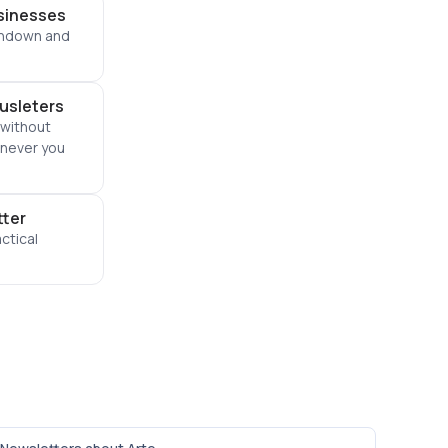
usinesses
tondown and
iusleters
 without
enever you
tter
ctical