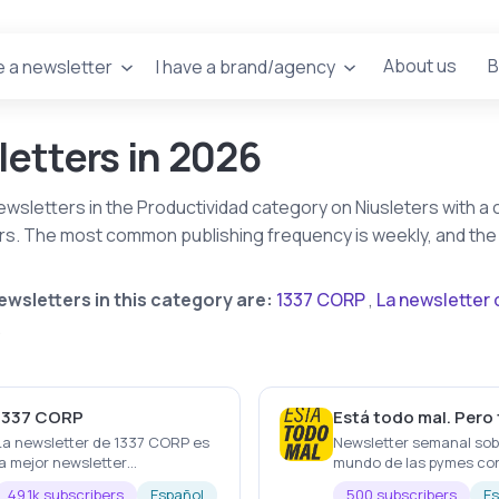
About us
B
e a newsletter
I have a brand/agency
letters in 2026
ewsletters in the Productividad category on Niusleters with 
rs. The most common publishing frequency is weekly, and the
wsletters in this category are:
1337 CORP
,
La newsletter 
.
1337 CORP
La newsletter de 1337 CORP es
Newsletter semanal sob
la mejor newsletter
mundo de las pymes co
hispanohablante para
toque de ironía.
49.1k subscribers
Español
500 subscribers
Es