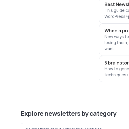
Best Newsl
This guide c
WordPress+pl
When a prop
New ways to
losing them,
want.
5 brainsto
How to gener
techniques u
Explore newsletters by category