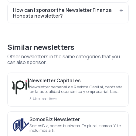
How can I sponsor the Newsletter Finanza
Honesta newsletter?
Similar newsletters
Other newsletters in the same categories that you
can also sponsor.
Newsletter Capital.es
Newsletter semanal de Revista Capital, centrada
en la actualidad económica y empresarial. Las
noticias más importantes de la semana, cada
5.4k subscribers
semana
SomosBiz Newsletter
SomosBiz, somos business. En plural, somos. Y te
incluimos a ti.