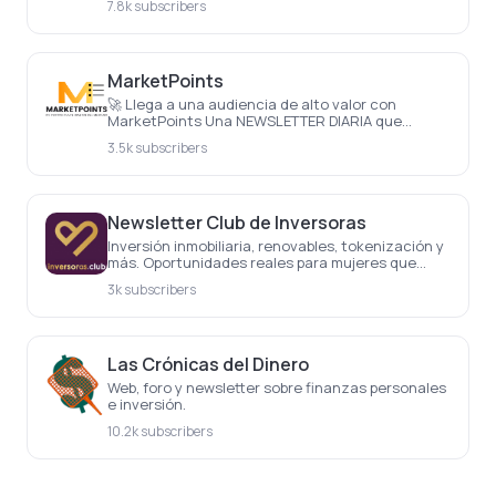
7.8k subscribers
MarketPoints
🚀 Llega a una audiencia de alto valor con
MarketPoints Una NEWSLETTER DIARIA que
resume en menos de 1 MINUTO las CLAVES de los
3.5k subscribers
MERCADOS FINANCIEROS.
Newsletter Club de Inversoras
Inversión inmobiliaria, renovables, tokenización y
más. Oportunidades reales para mujeres que
quieren hacer crecer su dinero con criterio.
3k subscribers
Las Crónicas del Dinero
Web, foro y newsletter sobre finanzas personales
e inversión.
10.2k subscribers