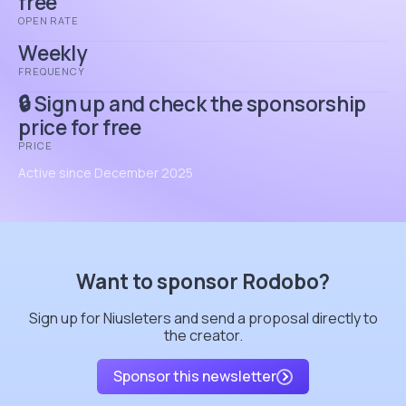
free
OPEN RATE
Weekly
FREQUENCY
🔒 Sign up and check the sponsorship
price for free
PRICE
Active since December 2025
Want to sponsor Rodobo?
Sign up for Niusleters and send a proposal directly to
the creator.
Sponsor this newsletter